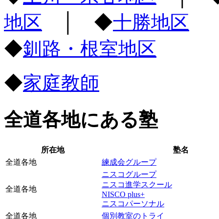
地区
│ ◆
十勝地区
◆
釧路・根室地区
◆
家庭教師
全道各地にある塾
所在地
塾名
全道各地
練成会グループ
ニスコグループ
ニスコ進学スクール
全道各地
NISCO plus+
ニスコパーソナル
全道各地
個別教室のトライ