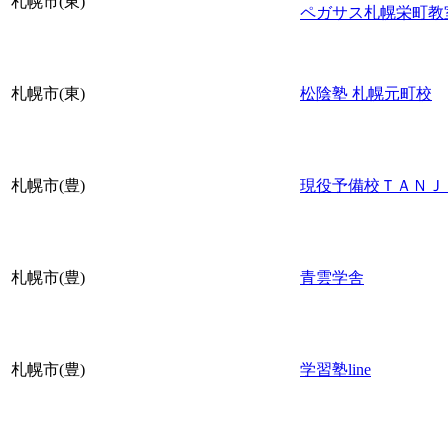
札幌市(東)
ペガサス札幌栄町教
札幌市(東)
松陰塾 札幌元町校
札幌市(豊)
現役予備校ＴＡＮＪ
札幌市(豊)
青雲学舎
札幌市(豊)
学習塾line