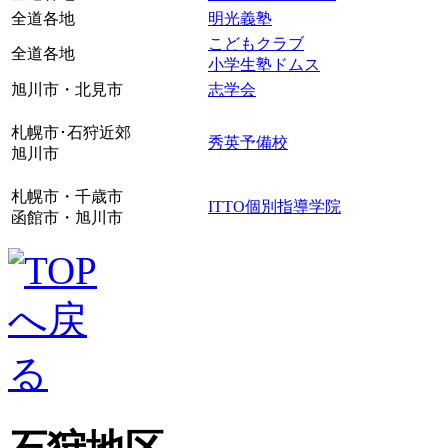
全道各地
明光義塾
こどもクラブ
全道各地
小学生塾ドムス
旭川市・北見市
志学会
札幌市･石狩近郊
秀英予備校
旭川市
札幌市・千歳市
ITTO個別指導学院
函館市・旭川市