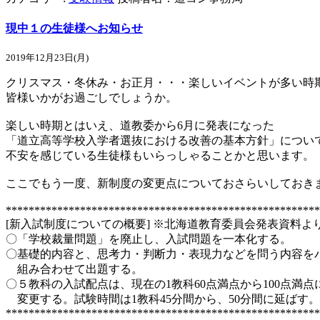
現中１の生徒様へお知らせ
2019年12月23日(月)
クリスマス・冬休み・お正月・・・楽しいイベントが多い時
皆様いかがお過ごしでしょうか。
楽しい時期とはいえ、道教委から6月に発表になった
「道立高等学校入学者選抜における改善の基本方針」につい
不安を感じている生徒様もいらっしゃることかと思います。
ここでもう一度、新制度の変更点についておさらいしておき
*******************************************************
[新入試制度についての概要] ※北海道教育委員会発表資料よ
〇「学校裁量問題」を廃止し、入試問題を一本化する。
〇基礎的内容と、思考力・判断力・表現力などを問う内容を
組み合わせて出題する。
〇５教科の入試配点は、現在の1教科60点満点から100点満点
変更する。試験時間は1教科45分間から、50分間に延ばす。
*******************************************************