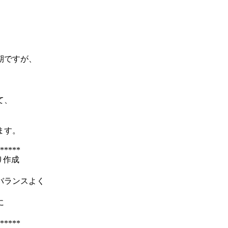
期ですが、
て、
ます。
*****
り作成
バランスよく
に
*****