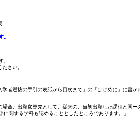
局
す。
す。
ください。
校入学者選抜の手引の表紙から目次まで」の「はじめに」に書か
の場合、出願変更先として、従来の、当初出願した課程と同ー
国語に関する学科も認めることとしたところであります。』