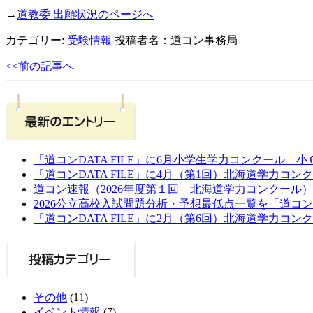
→
道教委 出願状況のページへ
カテゴリー:
受験情報
投稿者名：道コン事務局
<<前の記事へ
「道コンDATA FILE」に6月小学生学力コンクール 
「道コンDATA FILE」に4月（第1回）北海道学力コン
道コン速報（2026年度第１回 北海道学力コンクール）
2026公立高校入試問題分析・予想最低点一覧を「道コ
「道コンDATA FILE」に2月（第6回）北海道学力コン
その他
(11)
イベント情報
(7)