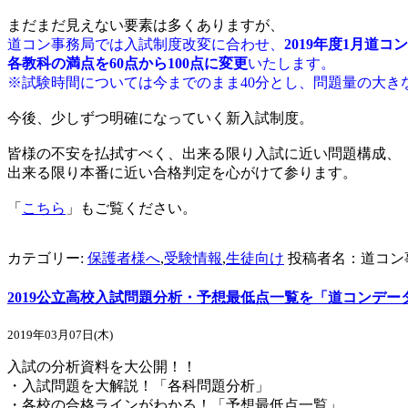
まだまだ見えない要素は多くありますが、
道コン事務局では入試制度改変に合わせ、
2019年度1月道コ
各教科の満点を60点から100点に変更
いたします。
※試験時間については今までのまま40分とし、問題量の大き
今後、少しずつ明確になっていく新入試制度。
皆様の不安を払拭すべく、出来る限り入試に近い問題構成、
出来る限り本番に近い合格判定を心がけて参ります。
「
こちら
」もご覧ください。
カテゴリー:
保護者様へ
,
受験情報
,
生徒向け
投稿者名：道コン
2019公立高校入試問題分析・予想最低点一覧を「道コンデ
2019年03月07日(木)
入試の分析資料を大公開！！
・入試問題を大解説！「各科問題分析」
・各校の合格ラインがわかる！「予想最低点一覧」