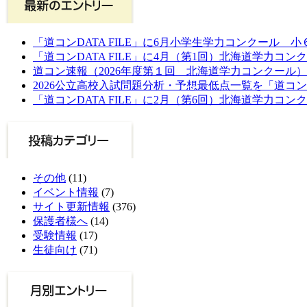
「道コンDATA FILE」に6月小学生学力コンクール 
「道コンDATA FILE」に4月（第1回）北海道学力コン
道コン速報（2026年度第１回 北海道学力コンクール）
2026公立高校入試問題分析・予想最低点一覧を「道コ
「道コンDATA FILE」に2月（第6回）北海道学力コン
その他
(11)
イベント情報
(7)
サイト更新情報
(376)
保護者様へ
(14)
受験情報
(17)
生徒向け
(71)