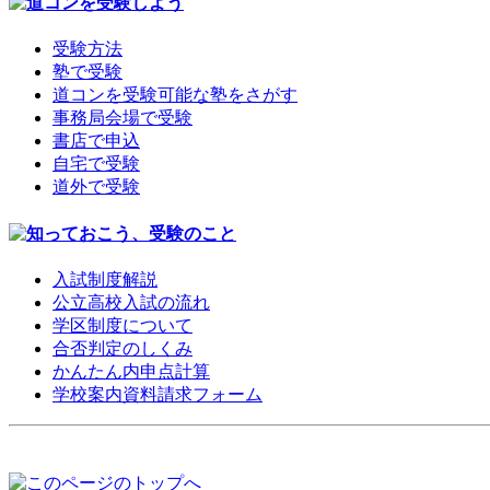
受験方法
塾で受験
道コンを受験可能な塾をさがす
事務局会場で受験
書店で申込
自宅で受験
道外で受験
入試制度解説
公立高校入試の流れ
学区制度について
合否判定のしくみ
かんたん内申点計算
学校案内資料請求フォーム