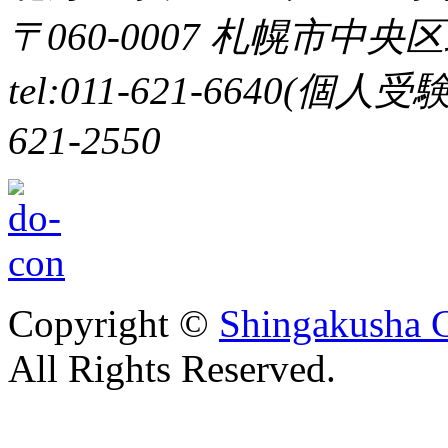
〒060-0007 札幌市中央区
tel:011-621-6640(個
621-2550
Copyright ©
Shingakusha C
All Rights Reserved.