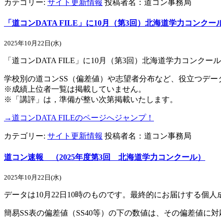
カテゴリー:
サイト更新情報
投稿者名：道コン事務局
「道コンDATA FILE」に10月（第3回）北海道学力コンク
2025年10月22日(水)
「道コンDATA FILE」に10月（第3回）北海道学力コンク
学校別の道コンSS（偏差値）や志望者分布など、役立つデー
※成績上位者一覧は掲載していません。
※「講評」は，準備が整い次第掲載いたします。
→道コンDATA FILEのページへジャンプ！
カテゴリー:
サイト更新情報
投稿者名：道コン事務局
道コン速報 （2025年度第3回 北海道学力コンクール）
2025年10月22日(水)
データは10月22日10時のものです。最終的にお届けする個
簡易SS表の偏差値（SS40等）の下の数値は、その偏差値に