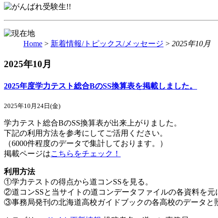
Home
>
新着情報/トピックス/メッセージ
>
2025年10月
2025年10月
2025年度学力テスト総合BのSS換算表を掲載しました。
2025年10月24日(金)
学力テスト総合BのSS換算表が出来上がりました。
下記の利用方法を参考にしてご活用ください。
（6000件程度のデータで集計しております。）
掲載ページは
こちらをチェック！
利用方法
①学力テストの得点から道コンSSを見る。
②道コンSSと当サイトの道コンデータファイルの各資料を元
③事務局発刊の北海道高校ガイドブックの各高校のデータと