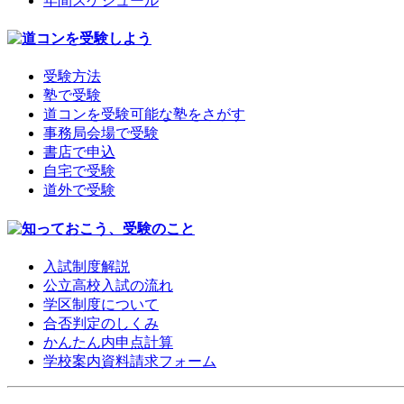
年間スケジュール
受験方法
塾で受験
道コンを受験可能な塾をさがす
事務局会場で受験
書店で申込
自宅で受験
道外で受験
入試制度解説
公立高校入試の流れ
学区制度について
合否判定のしくみ
かんたん内申点計算
学校案内資料請求フォーム