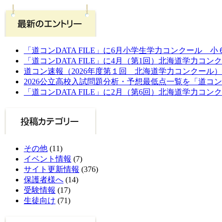
「道コンDATA FILE」に6月小学生学力コンクール 
「道コンDATA FILE」に4月（第1回）北海道学力コン
道コン速報（2026年度第１回 北海道学力コンクール）
2026公立高校入試問題分析・予想最低点一覧を「道コ
「道コンDATA FILE」に2月（第6回）北海道学力コン
その他
(11)
イベント情報
(7)
サイト更新情報
(376)
保護者様へ
(14)
受験情報
(17)
生徒向け
(71)