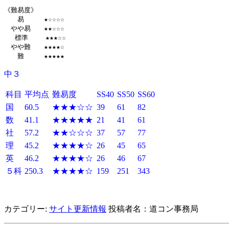
《難易度》

　　易　　　★☆☆☆☆

　やや易　　★★☆☆☆

　 標準 　　★★★☆☆

　やや難　　★★★★☆

中３
科目
平均点
難易度
SS40
SS50
SS60
国
60.5
★★★☆☆
39
61
82
数
41.1
★★★★★
21
41
61
社
57.2
★★☆☆☆
37
57
77
理
45.2
★★★★☆
26
45
65
英
46.2
★★★★☆
26
46
67
５科
250.3
★★★★☆
159
251
343
カテゴリー:
サイト更新情報
投稿者名：道コン事務局