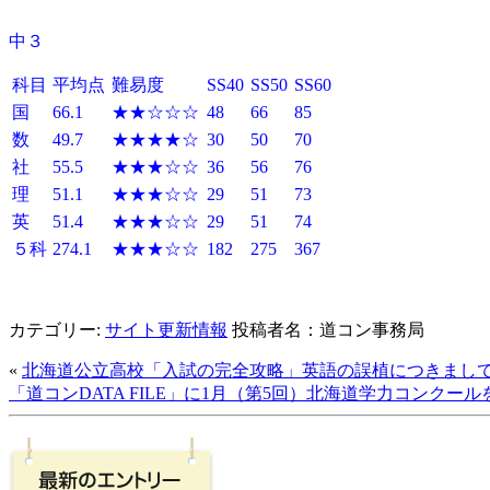
中３
科目
平均点
難易度
SS40
SS50
SS60
国
66.1
★★☆☆☆
48
66
85
数
49.7
★★★★☆
30
50
70
社
55.5
★★★☆☆
36
56
76
理
51.1
★★★☆☆
29
51
73
英
51.4
★★★☆☆
29
51
74
５科
274.1
★★★☆☆
182
275
367
カテゴリー:
サイト更新情報
投稿者名：道コン事務局
«
北海道公立高校「入試の完全攻略」英語の誤植につきまし
「道コンDATA FILE」に1月（第5回）北海道学力コンクー