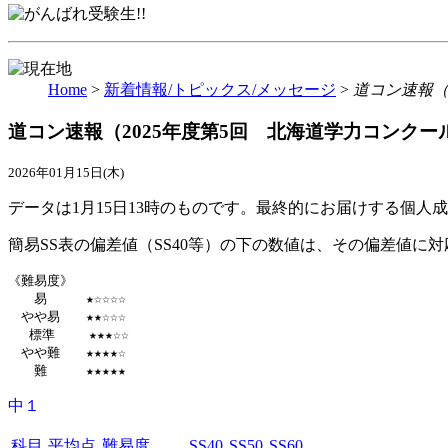
Home
>
新着情報/トピックス/メッセージ
>
道コン速報（
道コン速報（2025年度第5回 北海道学力コンクー
2026年01月15日(木)
データは1月15日13時のものです。最終的にお届けする個人
簡易SS表の偏差値（SS40等）の下の数値は、その偏差値に
《難易度》

　　易　　　★☆☆☆☆

　やや易　　★★☆☆☆

　 標準 　　★★★☆☆

　やや難　　★★★★☆

中１
科目
平均点
難易度
SS40
SS50
SS60