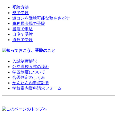
受験方法
塾で受験
道コンを受験可能な塾をさがす
事務局会場で受験
書店で申込
自宅で受験
道外で受験
入試制度解説
公立高校入試の流れ
学区制度について
合否判定のしくみ
かんたん内申点計算
学校案内資料請求フォーム