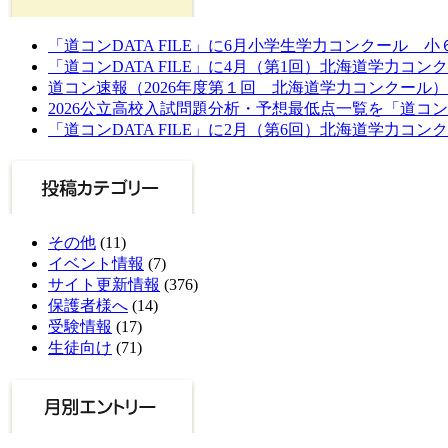
「道コンDATA FILE」に6月小学生学力コンクール 
「道コンDATA FILE」に4月（第1回）北海道学力コン
道コン速報（2026年度第１回 北海道学力コンクール）
2026公立高校入試問題分析・予想最低点一覧を「道コ
「道コンDATA FILE」に2月（第6回）北海道学力コン
その他
(11)
イベント情報
(7)
サイト更新情報
(376)
保護者様へ
(14)
受験情報
(17)
生徒向け
(71)